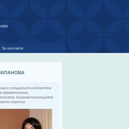
рови
За контакти
 МИЛАНОВА
нова е специалист в областта
а дерматология,
копията, биоревитализацията
овата терапия.