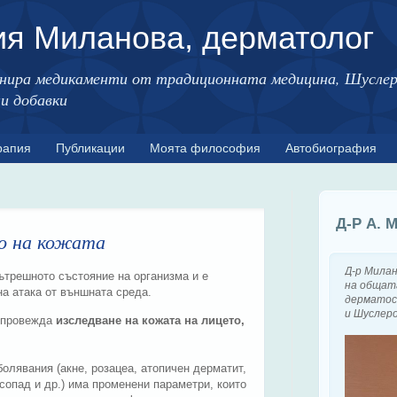
ия Миланова, дерматолог
нира медикаменти от традиционната медицина, Шусле
ни добавки
рапия
Публикации
Моята философия
Автобиография
Д-Р А.
о на кожата
Д-р Мила
ътрешното състояние на организма и е
на общат
а атака от външната среда.
дерматос
и Шуслер
 провежда
изследване на кожата на лицето,
болявания (акне, розацеа, атопичен дерматит,
сопад и др.) има променени параметри, които