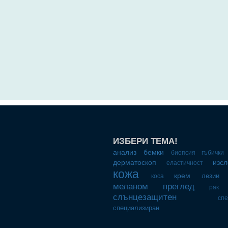
ИЗБЕРИ ТЕМА!
анализ
бемки
биопсия
гъбички
дерматоскоп
изс
еластичност
кожа
крем
лезии
коса
меланом
преглед
рак
слънцезащитен
сп
специализиран