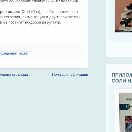
, като се направят специфични изследвания.
рен апарат
(Soft Plus), с който се измерват
а секреция, пигментация и други показатели.
и се постигат по-добри резултати.
зследвания
,
кожа
ПРИЛОЖ
ачална страница
По-стари публикации
СОЛИ Н