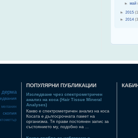
►
май
►
2015
(1
►
2014
(3
ПОПУЛЯРНИ ПУБЛИКАЦИИ
КАБИН
дерма
Изследване чрез спектрометричен
ледвания
анализ на коса (Hair Tissue Mineral
Analyses)
меланин
Какво е спектрометричен анализ на коса
скопия
Косата е дългосрочната памет на
ектометър
организма. Тя прави постоянен запис за
състоянието му, подобно на ...
Какво трябва да избягваме в