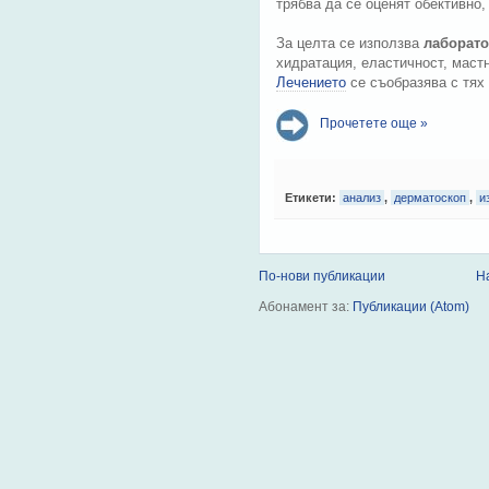
трябва да се оценят обективно
За целта се използва
лаборато
хидратация, еластичност, мастн
Лечението
се съобразява с тях 
Прочетете още »
Етикети:
анализ
,
дерматоскоп
,
и
По-нови публикации
Н
Абонамент за:
Публикации (Atom)