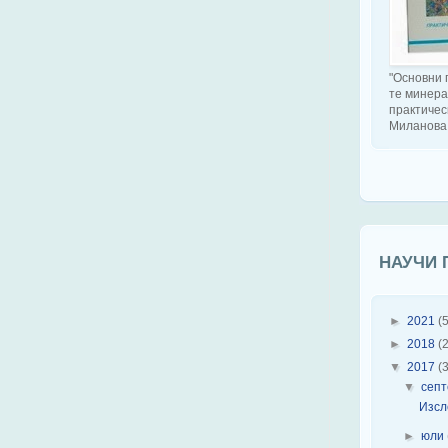
"Основни 
те минера
практичес
Миланова
НАУЧИ 
►
2021
(5
►
2018
(2
▼
2017
(3
▼
сеп
Изсл
►
юли