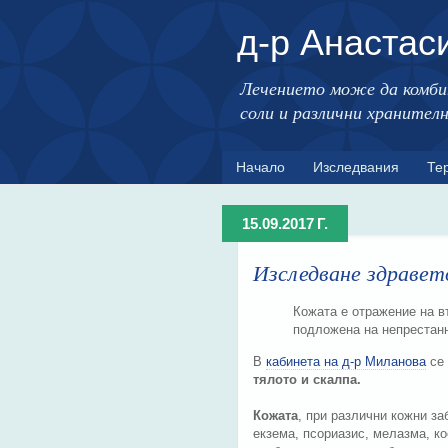
д-р Анастас
Лечението може да комби
соли и различни хранител
Начало
Изследвания
Те
15.09.2017 Г.
Изследване здравет
Кожата е отражение на в
подложена на непрестанн
В
кабинета на д-р Миланова
се
тялото и скалпа.
Кожата
, при различни кожни за
екзема, псориазис, мелазма, ко